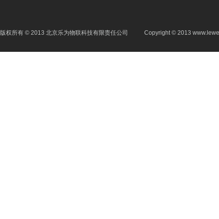
版权所有 © 2013 北京乐为物联科技有限责任公司
Copyright © 2013 www.lewe