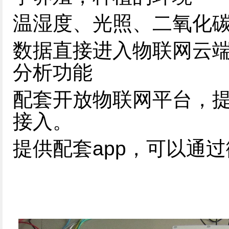
温湿度、光照、二氧化
数据直接进入物联网云
分析功能
配套开放物联网平台，提
接入。
提供配套app，可以通