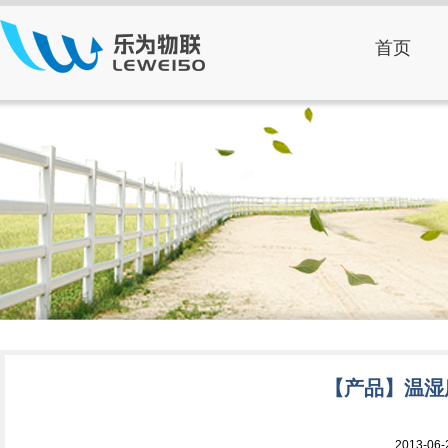
首页
【产品】温湿
2013-0